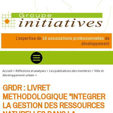
L’expertise de
16 associations professionnelles
de
développement
Accueil >
Réflexions et analyses >
Les publications des membres >
Ville et
développement urbain >
GRDR : LIVRET
METHODOLOGIQUE "INTEGRER
LA GESTION DES RESSOURCES