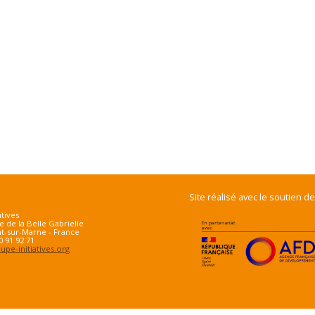
Site réalisé avec le soutien de
atives
e de la Belle Gabrielle
t-sur-Marne - France
70 91 92 71
pe-initiatives.org