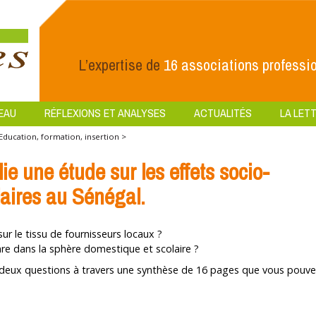
L’expertise de
16 associations professio
EAU
RÉFLEXIONS ET ANALYSES
ACTUALITÉS
LA LETT
Education, formation, insertion >
 une étude sur les effets socio-
aires au Sénégal.
r le tissu de fournisseurs locaux ?
enre dans la sphère domestique et scolaire ?
deux questions à travers une synthèse de 16 pages que vous pouve