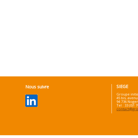
SIEGE
Nous suivre
Groupe initi
45 bis, avenu
94 736 Nogen
Tel : 33 (0)1 
contact@grou