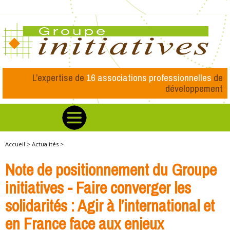
L’expertise de
16 associations professionnelles
de
développement
Accueil >
Actualités >
Note de positionnement du Groupe
initiatives - Faire converger les
solidarités : Agir à l’international et
en France face aux enjeux