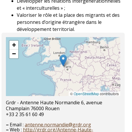
Développer les relations intergénérationnelles
et « interculturelles » ;
Valoriser le rôle et la place des migrants et des
personnes d’origine étrangère dans le
développement territorial.
+
−
©
OpenStreetMap
contributors
Grdr - Antenne Haute Normandie 6, avenue
Champlain 76000 Rouen
+33 2 35 61 60 49
–
Email :
antenne.normandie@grdr.org
–
Web :
http://grdr.org/Antenne-Haute-