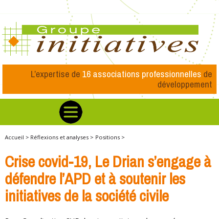
L’expertise de
16 associations professionnelles
de
développement
Accueil >
Réflexions et analyses >
Positions >
Crise covid-19, Le Drian s’engage à
défendre l’APD et à soutenir les
initiatives de la société civile