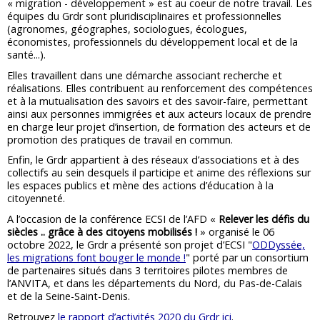
« migration - développement » est au coeur de notre travail. Les
équipes du Grdr sont pluridisciplinaires et professionnelles
(agronomes, géographes, sociologues, écologues,
économistes, professionnels du développement local et de la
santé...).
Elles travaillent dans une démarche associant recherche et
réalisations. Elles contribuent au renforcement des compétences
et à la mutualisation des savoirs et des savoir-faire, permettant
ainsi aux personnes immigrées et aux acteurs locaux de prendre
en charge leur projet d’insertion, de formation des acteurs et de
promotion des pratiques de travail en commun.
Enfin, le Grdr appartient à des réseaux d’associations et à des
collectifs au sein desquels il participe et anime des réflexions sur
les espaces publics et mène des actions d’éducation à la
citoyenneté.
A l’occasion de la conférence ECSI de l’AFD «
Relever les défis du
siècles .. grâce à des citoyens mobilisés !
» organisé le 06
octobre 2022, le Grdr a présenté son projet d’ECSI "
ODDyssée,
les migrations font bouger le monde !
" porté par un consortium
de partenaires situés dans 3 territoires pilotes membres de
l’ANVITA, et dans les départements du Nord, du Pas-de-Calais
et de la Seine-Saint-Denis.
Retrouvez
le rapport d’activités 2020 du Grdr ici
.