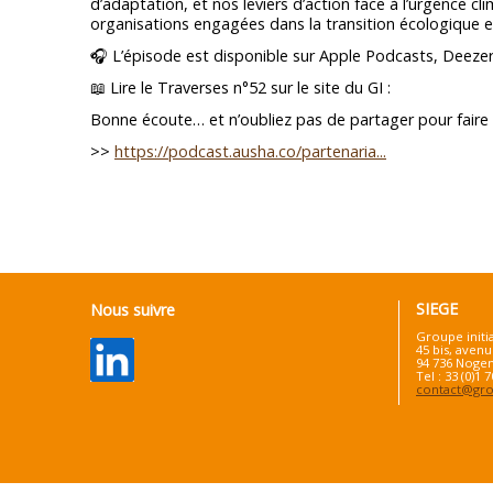
d’adaptation, et nos leviers d’action face à l’urgence cl
organisations engagées dans la transition écologique et
🎧 L’épisode est disponible sur Apple Podcasts, Deeze
📖 Lire le Traverses n°52 sur le site du GI :
Bonne écoute… et n’oubliez pas de partager pour faire c
>>
https://podcast.ausha.co/partenaria...
SIEGE
Nous suivre
Groupe initi
45 bis, avenu
94 736 Nogen
Tel : 33 (0)1 
contact@grou