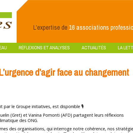
L’expertise de
16 associations professio
EAU
RÉFLEXIONS ET ANALYSES
ACTUALITÉS
LA LETT
’urgence d’agir face au changement
r le Groupe initiatives, est disponible 🎙️
uelin (Gret) et Vanina Pomonti (AFD) partagent leurs réflexions
 climatique des ONG.
ernes des organisations, qui interroge notre cohérence, nos stratégi