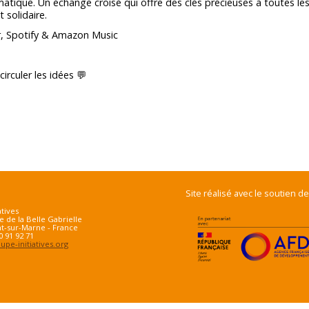
imatique. Un échange croisé qui offre des clés précieuses à toutes le
 solidaire.
r, Spotify & Amazon Music
irculer les idées 💬
Site réalisé avec le soutien de
atives
e de la Belle Gabrielle
t-sur-Marne - France
70 91 92 71
pe-initiatives.org