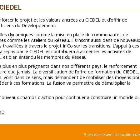
le CIEDEL
rcer le projet et les valeurs ancrées au CIEDEL et d’offrir de
raticiens du Développement.
uvelles dynamiques comme la mise en place de communautés de
nes comme les Ateliers du Réseau. Il s’inscrit aussi dans de nouveau
ravaillées à travers le projet In’Co sur les transitions. L’appui à ces
repris par le CIEDEL et contribuera à alimenter les activités de
, et bien entendu les membres du Réseau.
e plus en plus prégnants dans nos différents pays, le renforcement
ire que jamais. La diversification de l’offre de formation du CIEDEL, 
L vont dans ce sens, mais demandent de mobiliser des moyens pou
er à ces formations. La fusion va permettre de démultiplier la
nouveaux champs d’action pour continuer à construire un monde pl
FOD
Site réalisé avec le soutien de