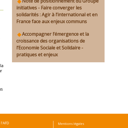
Note de positionnement du Groupe
initiatives - Faire converger les
solidarités : Agir à l’international et en
France face aux enjeux communs
Accompagner l’émergence et la
x
croissance des organisations de
l’Economie Sociale et Solidaire -
pratiques et enjeux
la
r
us
 l'AFD
Mentions légales