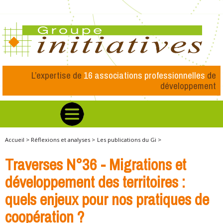
L’expertise de
16 associations professionnelles
de
développement
Accueil >
Réflexions et analyses >
Les publications du Gi >
Traverses N°36 - Migrations et
développement des territoires :
quels enjeux pour nos pratiques de
coopération ?