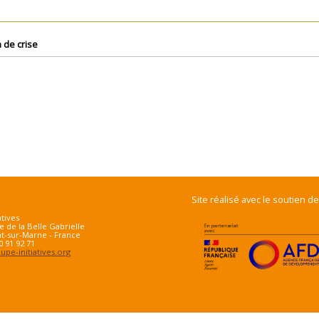
 de crise
Site réalisé avec le soutien de
atives
e de la Belle Gabrielle
t-sur-Marne - France
70 91 92 71
pe-initiatives.org