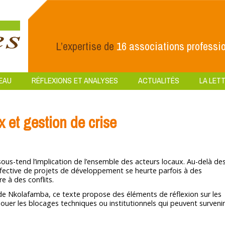
L’expertise de
16 associations professio
EAU
RÉFLEXIONS ET ANALYSES
ACTUALITÉS
LA LETT
x et gestion de crise
us-tend l’implication de l’ensemble des acteurs locaux. Au-delà de
effective de projets de développement se heurte parfois à des
e à des conflits.
 de Nkolafamba, ce texte propose des éléments de réflexion sur les
uer les blocages techniques ou institutionnels qui peuvent survenir