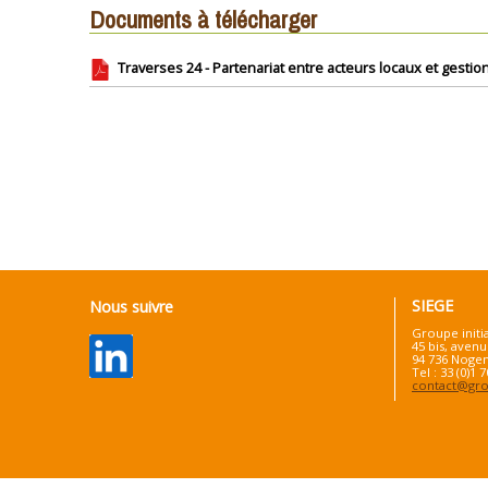
Documents à télécharger
Traverses 24 - Partenariat entre acteurs locaux et gestion
SIEGE
Nous suivre
Groupe initi
45 bis, avenu
94 736 Nogen
Tel : 33 (0)1 
contact@grou