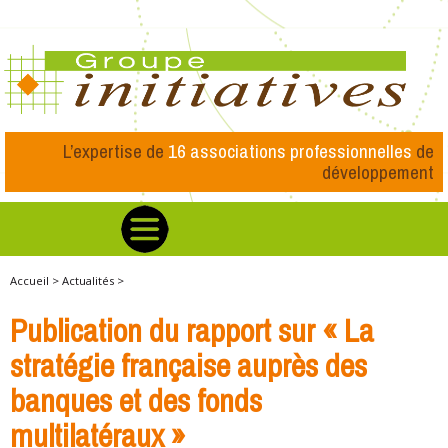
L’expertise de
16 associations professionnelles
de
développement
Accueil >
Actualités >
Publication du rapport sur « La
stratégie française auprès des
banques et des fonds
multilatéraux »