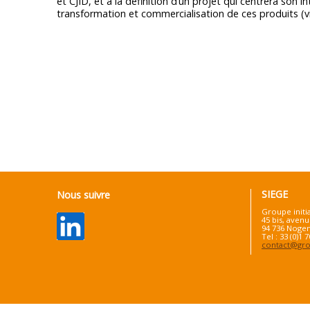
et CJID, et à la définition d’un projet qui centrera son i
transformation et commercialisation de ces produits (v
SIEGE
Nous suivre
Groupe initi
45 bis, avenu
94 736 Nogen
Tel : 33 (0)1 
contact@grou