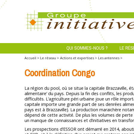
QUI SOMMES-NOUS ?
LE RÉS
Accueil >
Le réseau >
Actions et expertises >
Les antennes >
Coordination Congo
La région du pool, où se situe la capitale Brazzaville, é
alimentaire’ du pays. Depuis la fin des conflits, les pr
difficultés. L’agriculture péri urbaine joue un rôle impo
capitale importe une grande part de ses denrées alimen
pays est à Brazzaville). La production maraichère not
dépend de cette activité. De plus les volumes de perte d
un manque de connaissances et d’initiatives en transfor
Les prospections d’ESSOR ont démarré en 2014, aboutis