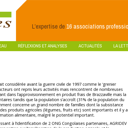
L’expertise de
16 associations professio
EAU
RÉFLEXIONS ET ANALYSES
ACTUALITÉS
LA LETT
tait considérée avant la guerre civile de 1997 comme le ‘grenier
oducteurs ont repris leurs activités mais rencontrent de nombreuses
rtant dans l’approvisionnement en produit frais de Brazzaville mais la
taires tandis que la population s’accroît (31% de la population du
amment concerne un grand nombre de familles dont la subsistance
es produits agricoles (légumes, fruits etc) sont importants et il y a
mation alimentaire, malgré le potentiel important.
sant à l’identification de 2 ONG Congolaises partenaires, AGRIDEV