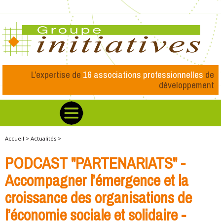
L’expertise de
16 associations professionnelles
de
développement
Accueil >
Actualités >
PODCAST "PARTENARIATS" -
Accompagner l’émergence et la
croissance des organisations de
l’économie sociale et solidaire -