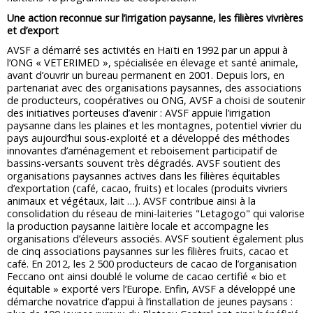
Une action reconnue sur l’irrigation paysanne, les filières vivrières
et d’export
AVSF a démarré ses activités en Haïti en 1992 par un appui à
l’ONG « VETERIMED », spécialisée en élevage et santé animale,
avant d’ouvrir un bureau permanent en 2001. Depuis lors, en
partenariat avec des organisations paysannes, des associations
de producteurs, coopératives ou ONG, AVSF a choisi de soutenir
des initiatives porteuses d’avenir : AVSF appuie l’irrigation
paysanne dans les plaines et les montagnes, potentiel vivrier du
pays aujourd’hui sous-exploité et a développé des méthodes
innovantes d’aménagement et reboisement participatif de
bassins-versants souvent très dégradés. AVSF soutient des
organisations paysannes actives dans les filières équitables
d’exportation (café, cacao, fruits) et locales (produits vivriers
animaux et végétaux, lait …). AVSF contribue ainsi à la
consolidation du réseau de mini-laiteries "Letagogo" qui valorise
la production paysanne laitière locale et accompagne les
organisations d’éleveurs associés. AVSF soutient également plus
de cinq associations paysannes sur les filières fruits, cacao et
café. En 2012, les 2 500 producteurs de cacao de l’organisation
Feccano ont ainsi doublé le volume de cacao certifié « bio et
équitable » exporté vers l’Europe. Enfin, AVSF a développé une
démarche novatrice d’appui à l’installation de jeunes paysans :