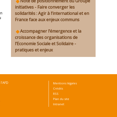
Note de positionnement du Groupe
initiatives - Faire converger les
solidarités : Agir à l’international et en
un
u
France face aux enjeux communs
Accompagner l’émergence et la
croissance des organisations de
l’Economie Sociale et Solidaire -
pratiques et enjeux
 l'AFD
Mentions légales
Crédits
RSS
Plan du site
Intranet