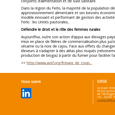
conjoints d’alimentation et de suivi sanitaire.
Dans la région du Ferlo, la majorité de la population 
approvisionnement alimentaire et ses besoins économiq
modèle innovant et performant de gestion des activités 
Ferlo : les Unités pastorales,
Défendre le droit et le rôle des femmes rurales
Aujourd’hui, outre son action d’appui aux élevages pays
mise en place de filières de commercialisation plus ju
sésame ou la noix de cajou. Face aux effets du changem
éleveurs à s’adapter à des aléas plus risqués (reboiseme
production de biogaz à partir du fumier pour faciliter l’
>>
http://www.avsf.org/fr/pays_de_coop...
SIEGE
Nous suivre
Groupe initi
45 bis, avenu
94 736 Nogen
Tel : 33 (0)1 
contact@grou