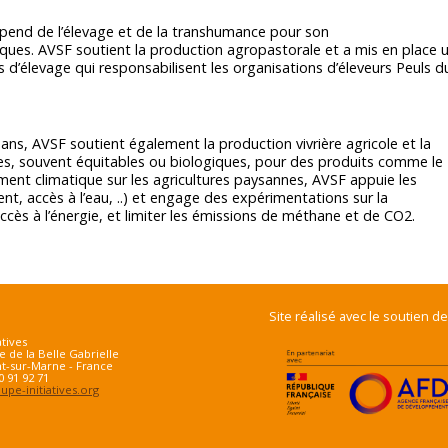
dépend de l’élevage et de la transhumance pour son
ues. AVSF soutient la production agropastorale et a mis en place 
d’élevage qui responsabilisent les organisations d’éleveurs Peuls d
ans, AVSF soutient également la production vivrière agricole et la
stes, souvent équitables ou biologiques, pour des produits comme le
ent climatique sur les agricultures paysannes, AVSF appuie les
nt, accès à l’eau, ..) et engage des expérimentations sur la
accès à l’énergie, et limiter les émissions de méthane et de CO2.
Site réalisé avec le soutien de
atives
e de la Belle Gabrielle
t-sur-Marne - France
70 91 92 71
pe-initiatives.org