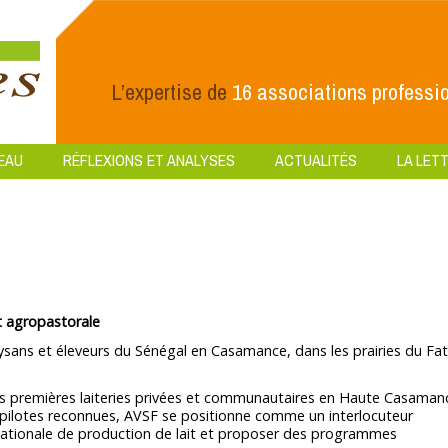
L’expertise de
16 associations professio
EAU
RÉFLEXIONS ET ANALYSES
ACTUALITÉS
LA LETT
et agropastorale
sans et éleveurs du Sénégal en Casamance, dans les prairies du Fat
les premières laiteries privées et communautaires en Haute Casaman
es pilotes reconnues, AVSF se positionne comme un interlocuteur
 nationale de production de lait et proposer des programmes