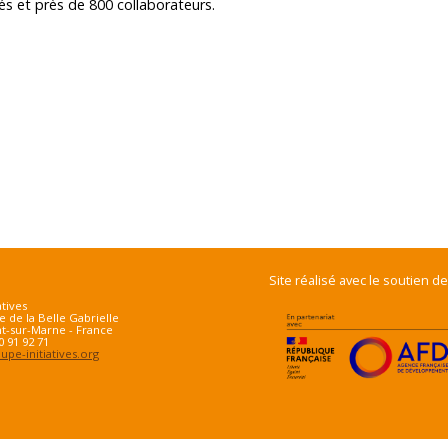
iés et près de 800 collaborateurs.
Site réalisé avec le soutien de
atives
e de la Belle Gabrielle
t-sur-Marne - France
70 91 92 71
pe-initiatives.org