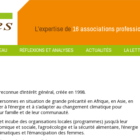
L’expertise de
16 associations professio
EAU
RÉFLEXIONS ET ANALYSES
ACTUALITÉS
LA LETT
econnue d’intérêt général, créée en 1998.
ersonnes en situation de grande précarité en Afrique, en Asie, en
der à l’énergie et à s’adapter au changement climatique pour
eur famille et de leur communauté.
et incube des organisations locales (programmes) jusqu’à leur
omique et sociale, l’agroécologie et la sécurité alimentaire, l’énergie
limatiques et l’émancipation des femmes.