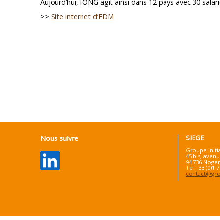
Aujourd’hui, l’ONG agit ainsi dans 12 pays avec 30 salar
>>
Site internet d’EDM
SIEGE
Nous suivre
Groupe initi
45 bis, avenu
94 736 Nogen
Tel : 33 (0)1 
contact@grou