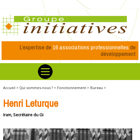
L’expertise de
16 associations professionnelles
de
développement
Accueil >
Qui sommes-nous ? >
Fonctionnement >
Bureau >
Henri Leturque
Iram, Secrétaire du Gi