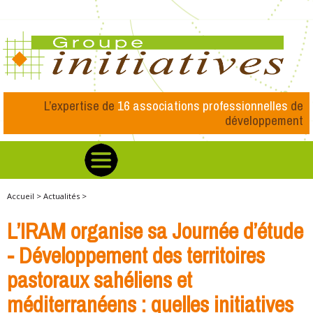
L’expertise de
16 associations professionnelles
de
développement
Accueil >
Actualités >
L’IRAM organise sa Journée d’étude
- Développement des territoires
pastoraux sahéliens et
méditerranéens : quelles initiatives