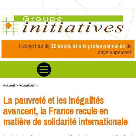
L’expertise de
16 associations professionnelles
de
développement
Accueil >
Actualités >
La pauvreté et les inégalités
avancent, la France recule en
matière de solidarité internationale