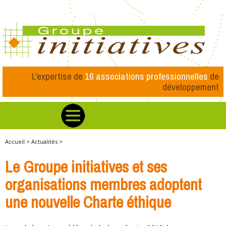
L’expertise de
16 associations professionnelles
de
développement
Accueil >
Actualités >
Le Groupe initiatives et ses
organisations membres adoptent
une nouvelle Charte éthique