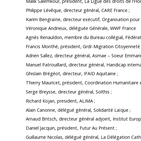
Malik Salemkour, président, La Ligue des droits de l’H
Philippe Lévêque, directeur général, CARE France ;
Karim Bengraïne, directeur exécutif, Organisation pour 
Véronique Andrieux, déléguée Générale, WWF France
Agnès Renauldon, membre du Bureau collégial, Fédérat
Francis Monthé, président, Grdr-Migration Citoyennet
Adrien Sallez, directeur général, Asmae – Soeur Emmanu
Manuel Patrouillard, directeur général, Handicap intern
Ghislain Brégéot, directeur, IFAID Aquitaine ;
Thierry Mauricet, président, Coordination Humanitaire
Serge Breysse, directeur général, Solthis ;
Richard Kojan, president, ALIMA ;
Alain Canonne, délégué général, Solidarité Laïque ;
Arnaud Britsch, directeur général adjoint, Institut Eu
Daniel Jacquin, président, Futur Au Présent ;
Guillaume Nicolas, délégué général, La Délégation Cath