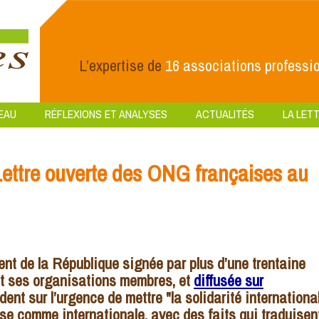
L’expertise de
16 associations professio
EAU
RÉFLEXIONS ET ANALYSES
ACTUALITÉS
LA LETT
Lettre ouverte des ONG françaises au
ent de la République signée par plus d’une trentaine
 et ses organisations membres, et
diffusée sur
dent sur l’urgence de mettre "la solidarité internationa
ise comme internationale, avec des faits qui traduisen