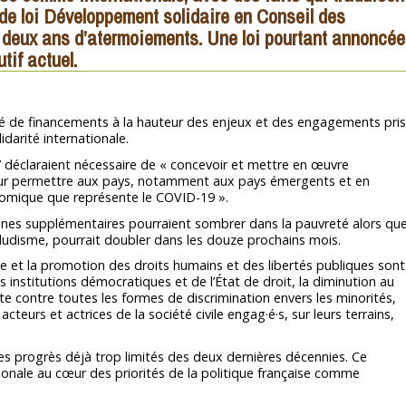
 de loi Développement solidaire en Conseil des
s deux ans d’atermoiements. Une loi pourtant annoncée
tif actuel.
té de financements à la hauteur des enjeux et des engagements pris
idarité internationale.
7 déclaraient nécessaire de « concevoir et mettre en œuvre
our permettre aux pays, notamment aux pays émergents et en
nomique que représente le COVID-19 ».
sonnes supplémentaires pourraient sombrer dans la pauvreté alors qu
aludisme, pourrait doubler dans les douze prochains mois.
nse et la promotion des droits humains et des libertés publiques sont
s institutions démocratiques et de l’État de droit, la diminution au
te contre toutes les formes de discrimination envers les minorités,
cteurs et actrices de la société civile engag·é·s, sur leurs terrains,
es progrès déjà trop limités des deux dernières décennies. Ce
ationale au cœur des priorités de la politique française comme