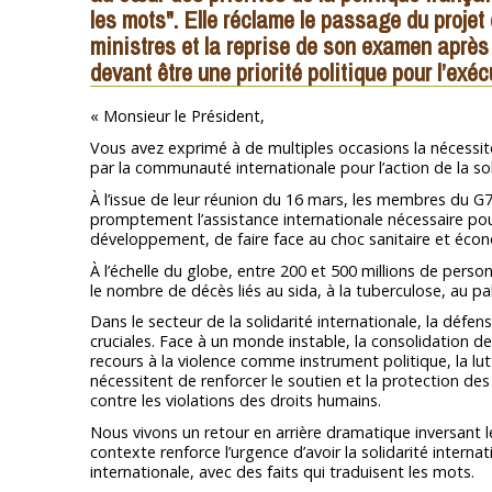
les mots". Elle réclame le passage du projet
ministres et la reprise de son examen aprè
devant être une priorité politique pour l’exécu
« Monsieur le Président,
Vous avez exprimé à de multiples occasions la nécessi
par la communauté internationale pour l’action de la sol
À l’issue de leur réunion du 16 mars, les membres du G
promptement l’assistance internationale nécessaire p
développement, de faire face au choc sanitaire et éco
À l’échelle du globe, entre 200 et 500 millions de per
le nombre de décès liés au sida, à la tuberculose, au p
Dans le secteur de la solidarité internationale, la défe
cruciales. Face à un monde instable, la consolidation de
recours à la violence comme instrument politique, la lut
nécessitent de renforcer le soutien et la protection des a
contre les violations des droits humains.
Nous vivons un retour en arrière dramatique inversant l
contexte renforce l’urgence d’avoir la solidarité intern
internationale, avec des faits qui traduisent les mots.