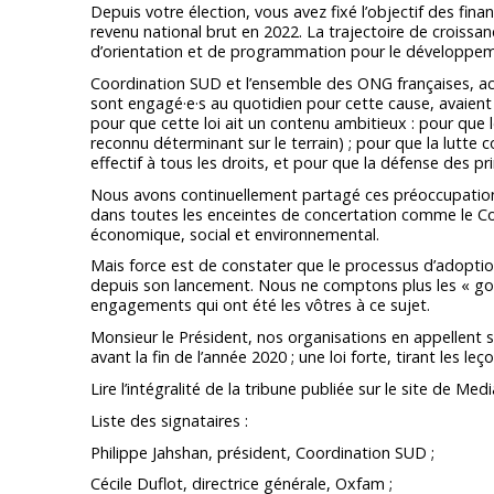
Depuis votre élection, vous avez fixé l’objectif des fi
revenu national brut en 2022. La trajectoire de croissa
d’orientation et de programmation pour le développement
Coordination SUD et l’ensemble des ONG françaises, actri
sont engagé·e·s au quotidien pour cette cause, avaien
pour que cette loi ait un contenu ambitieux : pour que l
reconnu déterminant sur le terrain) ; pour que la lutte co
effectif à tous les droits, et pour que la défense des p
Nous avons continuellement partagé ces préoccupation
dans toutes les enceintes de concertation comme le Co
économique, social et environnemental.
Mais force est de constater que le processus d’adopti
depuis son lancement. Nous ne comptons plus les « go 
engagements qui ont été les vôtres à ce sujet.
Monsieur le Président, nos organisations en appellent 
avant la fin de l’année 2020 ; une loi forte, tirant les leço
Lire l’intégralité de la tribune publiée sur le site de Med
Liste des signataires :
Philippe Jahshan, président, Coordination SUD ;
Cécile Duflot, directrice générale, Oxfam ;