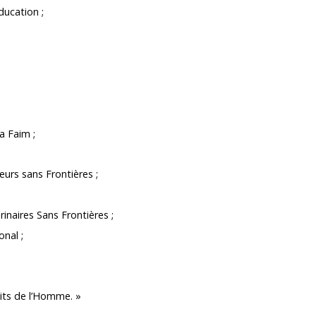
ducation ;
a Faim ;
urs sans Frontières ;
inaires Sans Frontières ;
onal ;
its de l’Homme. »