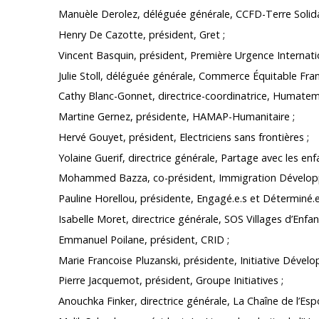
Manuèle Derolez, déléguée générale, CCFD-Terre Solida
Henry De Cazotte, président, Gret ;
Vincent Basquin, président, Première Urgence Internati
Julie Stoll, déléguée générale, Commerce Équitable Fran
Cathy Blanc-Gonnet, directrice-coordinatrice, Humatem
Martine Gernez, présidente, HAMAP-Humanitaire ;
Hervé Gouyet, président, Electriciens sans frontières ;
Yolaine Guerif, directrice générale, Partage avec les en
Mohammed Bazza, co-président, Immigration Dévelop
Pauline Horellou, présidente, Engagé.e.s et Déterminé.e.
Isabelle Moret, directrice générale, SOS Villages d’Enfan
Emmanuel Poilane, président, CRID ;
Marie Francoise Pluzanski, présidente, Initiative Dével
Pierre Jacquemot, président, Groupe Initiatives ;
Anouchka Finker, directrice générale, La Chaîne de l’Espo