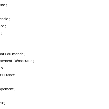
ire ;
onale ;
ce ;
 ;
fants du monde ;
pement Démocratie ;
s ;
ts France ;
oppement ;
ir ;