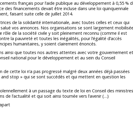
nancements français pour l’aide publique au développement à 0,55 % 
nce des financements devait être incluse dans une loi quinquennale
, faisant suite celle de juillet 2014.
ces de la solidarité internationale, avec toutes celles et ceux qui
t salué vos annonces. Nos organisations se sont largement mobilisé
e rôle de la société civile y soit pleinement reconnu (comme il est
ntre la pauvreté et toutes les inégalités, pour l’égalité d’accès
rincipes humanitaires, y soient clairement énoncés.
s ainsi que toutes nos autres attentes avec votre gouvernement e
nseil national pour le développement et au sein du Conseil
on de cette loi n’a pas progressé malgré deux années déjà passées
and stop » qui se sont succédés et qui mettent en question les
solennellement à un passage du texte de loi en Conseil des ministre
ns de l’actualité et qui soit ainsi tournée vers l’avenir (…)
iapart