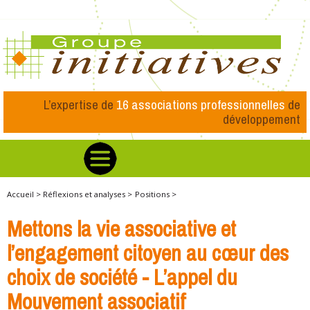
L’expertise de
16 associations professionnelles
de
développement
Accueil >
Réflexions et analyses >
Positions >
Mettons la vie associative et
l’engagement citoyen au cœur des
choix de société - L’appel du
Mouvement associatif