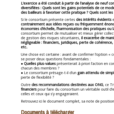
L’exercice a été conduit à partir de l’analyse de neuf
diversifiées : Quels sont les gains potentiels de ce mod
des bailleurs à favoriser cette pratique ? Quels sont l
Si le consortium présente certes
des intérêts évidents
e
contrairement aux idées reçues ou fréquemment énoncées
économies d’échelle, l’harmonisation des pratiques ou l
consortium permet de mutualiser et mieux gérer collect
de gestion des risques sécuritaires,
il exacerbe de mani
négligeable : financiers, juridiques, perte de cohérence
etc.
.
Une chose est certaine : avant de confirmer l’option « c
se poser deux questions fondamentales :
●
Quelles plus-values
présenterait à priori l’action en 
chacun des membres ?
● Le consortium présage-t-il d’un
gain attendu de simpli
perte de flexibilité ?
Outre
des recommandations destinées aux ONG
, ce T
financiers
pour faire du consortium un véritable outil d’e
celles et ceux qui s’y engageraient.
Retrouvez ici le document complet, sa note de positio
Documents à télécharger