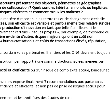
 consortiums présentant des objectifs, périmètres et géographies
e de collaboration ? Quels sont les intérêts, annoncés ou implicites,
es risques inhérents et comment mieux les maîtriser ?
n matière d’impact sur les territoires et de changement d’échelle,
, son efficacité est variable et parfois même très relative sur de
a production d’innovation en tant que telle
. Par ailleurs, si le
ivement certains « risques projets », par exemple, de trésorerie ou
ère évidente d’autres risques majeurs qui ont un coût non
, « bureaucratisation » et coûts de transactions élevés, réputation,
onsortium », les partenaires financiers et les ONG devraient toujours
consortium par rapport à une somme d’actions isolées menées par
cité et d’efficacité
ou d’un risque de complexité accrue, lourdeur et
raverses expose finalement
7 recommandations aux partenaires
fficience et efficacité, et non pas de prise de risques accrus pour
nnement et les synthèses des études de cas :