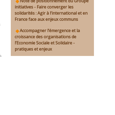
Note de positionnement du Groupe
initiatives - Faire converger les
solidarités : Agir à l’international et en
France face aux enjeux communs
s
Accompagner l’émergence et la
croissance des organisations de
l’Economie Sociale et Solidaire -
pratiques et enjeux
,