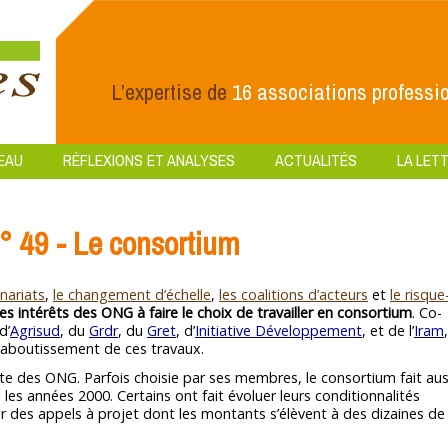
L’expertise de
16 associations professio
EAU
RÉFLEXIONS ET ANALYSES
ACTUALITÉS
LA LETT
n° 49 - Le consortium
nariats
,
le changement d’échelle
,
les coalitions d’acteurs
et
le risque
les intérêts des ONG à faire le choix de travailler en consortium
. Co-
d’
Agrisud
, du
Grdr
, du
Gret
, d’
Initiative Développement
, et de l’
Iram
,
 aboutissement de ces travaux.
e des ONG. Parfois choisie par ses membres, le consortium fait aus
 les années 2000. Certains ont fait évoluer leurs conditionnalités
 des appels à projet dont les montants s’élèvent à des dizaines de