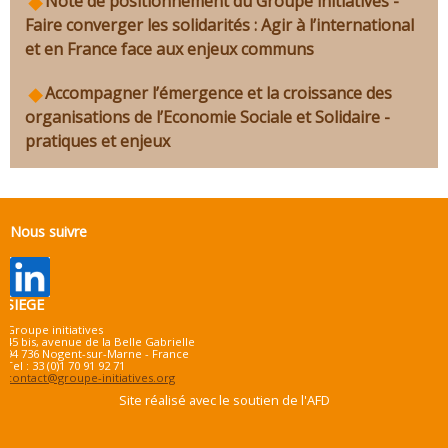
Note de positionnement du Groupe initiatives -
Faire converger les solidarités : Agir à l’international
et en France face aux enjeux communs
Accompagner l’émergence et la croissance des
organisations de l’Economie Sociale et Solidaire -
pratiques et enjeux
Nous suivre
SIEGE
Groupe initiatives
45 bis, avenue de la Belle Gabrielle
94 736 Nogent-sur-Marne - France
Tel : 33 (0)1 70 91 92 71
contact@groupe-initiatives.org
Site réalisé avec le soutien de l'AFD