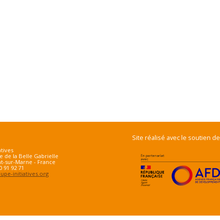
Site réalisé avec le soutien de
atives
e de la Belle Gabrielle
t-sur-Marne - France
70 91 92 71
pe-initiatives.org