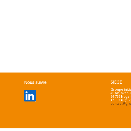
SIEGE
Nous suivre
Groupe initi
45 bis, avenu
94 736 Nogen
Tel : 33 (0)1 
contact@grou