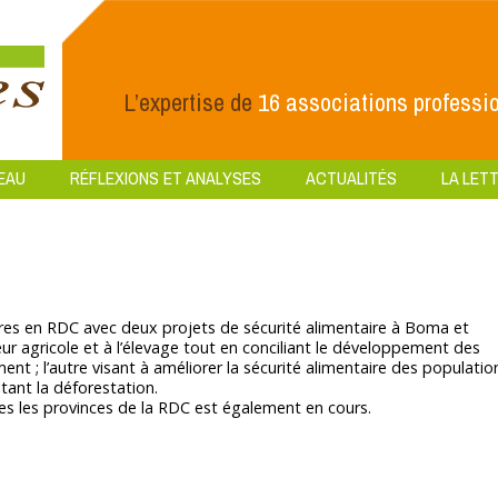
L’expertise de
16 associations professio
EAU
RÉFLEXIONS ET ANALYSES
ACTUALITÉS
LA LETT
tières en RDC avec deux projets de sécurité alimentaire à Boma et
r agricole et à l’élevage tout en conciliant le développement des
ent ; l’autre visant à améliorer la sécurité alimentaire des populatio
tant la déforestation.
es les provinces de la RDC est également en cours.