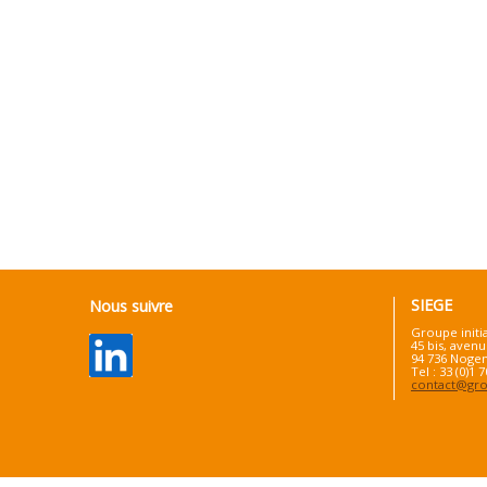
SIEGE
Nous suivre
Groupe initi
45 bis, avenu
94 736 Nogen
Tel : 33 (0)1 
contact@grou