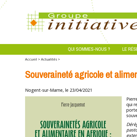
QUI SOMMES-NOUS ?
LE RÉS
Accueil >
Actualités >
Souveraineté agricole et alimen
Nogent-sur-Marne, le 23/04/2021
Pierr
qui r
porte
souve
Dérè
pasto
exten