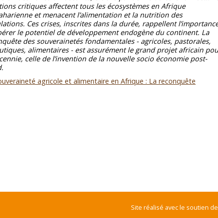
tions critiques affectent tous les écosystèmes en Afrique
harienne et menacent l’alimentation et la nutrition des
ations. Ces crises, inscrites dans la durée, rappellent l’importanc
ibérer le potentiel de développement endogène du continent. La
quête des souverainetés fondamentales - agricoles, pastorales,
utiques, alimentaires - est assurément le grand projet africain po
cennie, celle de l’invention de la nouvelle socio économie post-
.
ouveraineté agricole et alimentaire en Afrique : La reconquête
Site réalisé avec le soutien de