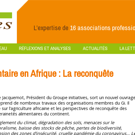
L’expertise de
16 associations professio
EAU
RÉFLEXIONS ET ANALYSES
ACTUALITÉS
LA LETT
taire en Afrique : La reconquête
e Jacquemot, Président du Groupe initiatives, sort un nouvel ouvrag
eprend de nombreux travaux des organisations membres du Gi. Il
 sur l’agriculture africaine et les perspectives de reconquête des
rainetés alimentaires du continent.
glement du climat, dégradation des sols, menaces sur le
ralisme, baisse des stocks de pêche, pertes de biodiversité,
sion des zones d’insécurité, cruelle pandémie du coronavirus... L