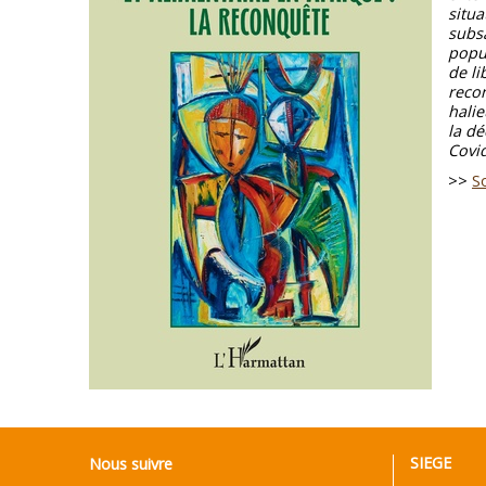
situa
subsa
popul
de l
recon
halie
la dé
Covid
>>
S
SIEGE
Nous suivre