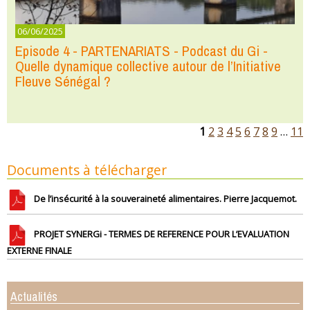
06/06/2025
Episode 4 - PARTENARIATS - Podcast du Gi -
Quelle dynamique collective autour de l’Initiative
Fleuve Sénégal ?
1
2
3
4
5
6
7
8
9
…
11
Documents à télécharger
De l’insécurité à la souveraineté alimentaires. Pierre Jacquemot.
PROJET SYNERGi - TERMES DE REFERENCE POUR L’EVALUATION
EXTERNE FINALE
Actualités