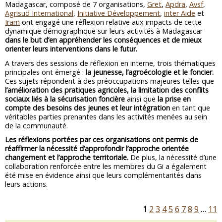
Madagascar, composé de 7 organisations,
Gret
,
Apdra
,
Avsf
,
Agrisud International
,
Initiative Développement
,
inter Aide
et
Iram
ont engagé une réflexion relative aux impacts de cette
dynamique démographique sur leurs activités à Madagascar
dans le but d’en appréhender les conséquences et de mieux
orienter leurs interventions dans le futur.
A travers des sessions de réflexion en interne, trois thématiques
principales ont émergé :
la jeunesse, l’agroécologie et le foncier.
Ces sujets répondent à des préoccupations majeures telles que
l’amélioration des pratiques agricoles, la limitation des conflits
sociaux liés à la sécurisation foncière
ainsi que
la prise en
compte des besoins des jeunes et leur intégration
en tant que
véritables parties prenantes dans les activités menées au sein
de la communauté.
Les réflexions portées par ces organisations ont permis de
réaffirmer la nécessité d’approfondir l’approche orientée
changement et l’approche territoriale.
De plus, la nécessité d’une
collaboration renforcée entre les membres du Gi a également
été mise en évidence ainsi que leurs complémentarités dans
leurs actions.
1
2
3
4
5
6
7
8
9
…
11