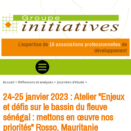
L’expertise de
16 associations professionnelles
de
développement
Accueil >
Réflexions et analyses >
Journées d’étude >
24-25 janvier 2023 : Atelier "Enjeux
et défis sur le bassin du fleuve
sénégal : mettons en œuvre nos
priorités" Rosso, Mauritanie