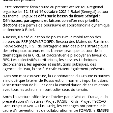
Cette rencontre faisait suite au premier atelier sous-régional
organisé les
12, 13 et 14 octobre 2021
à Bakel (Sénégal) autour
du thème :
Enjeux et défis sur le bassin du fleuve Sénégal :
Définissons, partageons et faisons connaître nos priorités
d’actions
et a permis de poursuivre et approfondir la dynamique
enclenchée à Bakel.
A Rosso, il a été question de poursuivre la mobilisation des
acteurs du BSF (OMVS/SOGED, Réseau des Maires du Bassin du
Fleuve Sénégal, IFS), de partager le suivi des plans stratégiques
des principaux acteurs et les bonnes pratiques autour de la
thématique de la GIRE, et d’accentuer le plaidoyer en faveur du
BFS. Les collectivités territoriales, les services techniques
déconcentrés, les agences et institutions publiques, des
agences de l’eau, la société civile étaient également présents.
Dans son mot d’ouverture, la Coordinatrice du Groupe initiatives
a indiqué que l’atelier de Rosso est un moment important dans
la structuration de l’IFS et dans la consolidation de ses relations
avec tous les acteurs, en particulier ceux du terrain.
Après l’ouverture officielle de l’atelier par le Wali du Trarza, et la
présentation d’initiatives (Projet PAGIE – Grdr, Projet TYCCAO –
Gret, Projet MAVIL – Elus, Grdr), les échanges ont porté sur le
cadre d’intervention et de collaboration entre l’
OMVS
, le
RMBFS