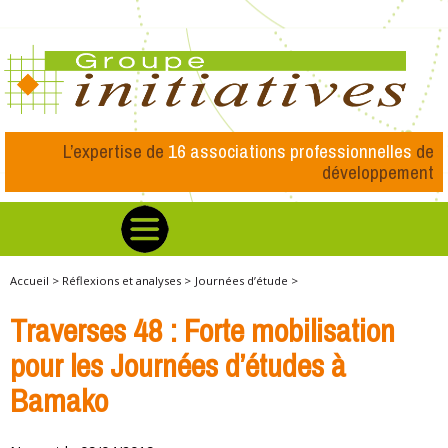
L’expertise de
16 associations professionnelles
de
développement
Accueil >
Réflexions et analyses >
Journées d’étude >
Traverses 48 : Forte mobilisation
pour les Journées d’études à
Bamako